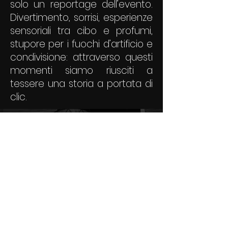
solo un reportage dell’evento.
Divertimento, sorrisi, esperienze
sensoriali tra cibo e profumi,
stupore per i fuochi d’artificio e
condivisione: attraverso questi
momenti siamo riusciti a
tessere una storia a portata di
clic.