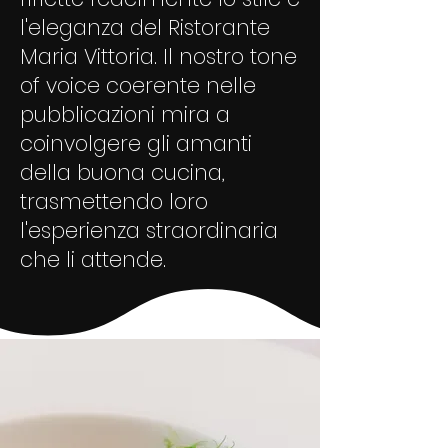
l'eleganza del Ristorante
Maria Vittoria. Il nostro tone
of voice coerente nelle
pubblicazioni mira a
coinvolgere gli amanti
della buona cucina,
trasmettendo loro
l'esperienza straordinaria
che li attende.