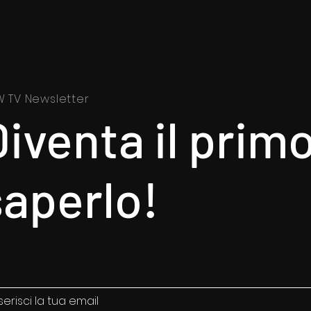
 TV Newsletter
iventa il primo
saperlo!